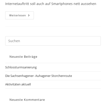
Internetauftritt soll auch auf Smartphones nett aussehen
Aktivitäten
Weiterlesen
Aktuell
Pre
Es
to
Neueste Beiträge
clo
the
Schlossturmsanierung
sea
pan
Die Sachsenhagener- Auhagener Storchenroute
Aktivitäten aktuell
Neueste Kommentare