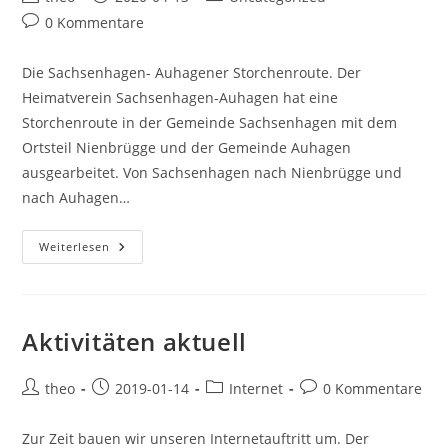
Autor:
veröffentlicht:
Kategorie:
Beitrags-
0 Kommentare
Kommentare:
Die Sachsenhagen- Auhagener Storchenroute. Der
Heimatverein Sachsenhagen-Auhagen hat eine
Storchenroute in der Gemeinde Sachsenhagen mit dem
Ortsteil Nienbrügge und der Gemeinde Auhagen
ausgearbeitet. Von Sachsenhagen nach Nienbrügge und
nach Auhagen…
Die
Weiterlesen
Sachsenhagener-
Auhagener
Storchenroute
Aktivitäten aktuell
Beitrags-
Beitrag
Beitrags-
Beitrags-
theo
2019-01-14
Internet
0 Kommentare
Autor:
veröffentlicht:
Kategorie:
Kommentare:
Zur Zeit bauen wir unseren Internetauftritt um. Der