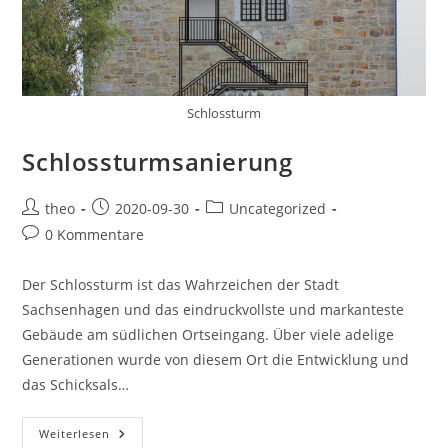
Schlossturm
Schlossturmsanierung
Beitrags-
Beitrag
Beitrags-
theo
2020-09-30
Uncategorized
Autor:
veröffentlicht:
Kategorie:
Beitrags-
0 Kommentare
Kommentare:
Der Schlossturm ist das Wahrzeichen der Stadt
Sachsenhagen und das eindruckvollste und markanteste
Gebäude am südlichen Ortseingang. Über viele adelige
Generationen wurde von diesem Ort die Entwicklung und
das Schicksals…
Schlossturmsanierung
Weiterlesen