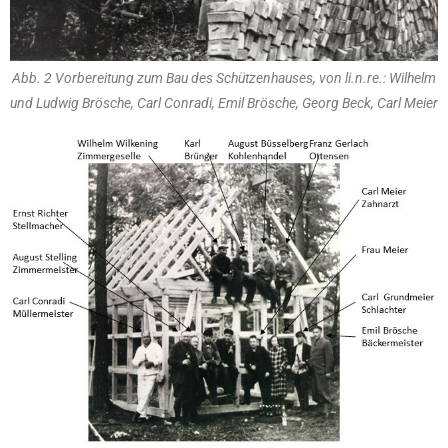
Abb. 2 Vorbereitung zum Bau des Schützenhauses, von li.n.re.: Wilhelm
und Ludwig Brösche, Carl Conradi, Emil Brösche, Georg Beck, Carl Meier