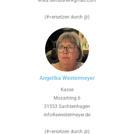
erika.sembdner#gmail.com
(#=ersetzen durch @)
Angelika Westermeyer
Kasse
Mozartring 6
31553 Sachsenhagen
info#awestermeyer.de
(#=ersetzen durch @)