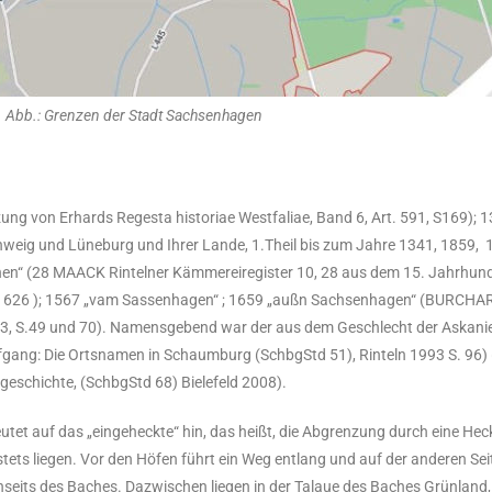
Abb.: Grenzen der Stadt Sachsenhagen
ung von Erhards Regesta historiae Westfaliae, Band 6, Art. 591, S169);
ig und Lüneburg und Ihrer Lande, 1.Theil bis zum Jahre 1341, 1859, 1
en“ (28 MAACK Rintelner Kämmereiregister 10, 28 aus dem 15. Jahrhund
 626 ); 1567 „vam Sassenhagen“ ; 1659 „außn Sachsenhagen“ (BURCHAR
 B. 3, S.49 und 70). Namensgebend war der aus dem Geschlecht der Askan
fgang: Die Ortsnamen in Schaumburg (SchbgStd 51), Rinteln 1993 S. 96
geschichte, (SchbgStd 68) Bielefeld 2008).
 auf das „eingeheckte“ hin, das heißt, die Abgrenzung durch eine Hecke
stets liegen. Vor den Höfen führt ein Weg entlang und auf der anderen Se
enseits des Baches. Dazwischen liegen in der Talaue des Baches Grünland