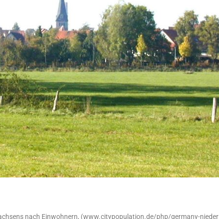
rsachsens nach Einwohnern, (www.citypopulation.de/php/germany-nieder