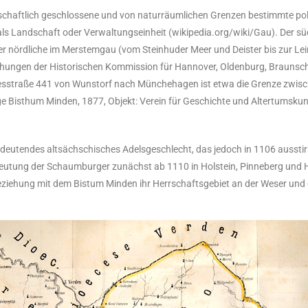
ndschaftlich geschlossene und von naturräumlichen Grenzen bestimmte po
s Landschaft oder Verwaltungseinheit (wikipedia.org/wiki/Gau). Der süd
er nördliche im Merstemgau (vom Steinhuder Meer und Deister bis zur Lei
chungen der Historischen Kommission für Hannover, Oldenburg, Brauns
esstraße 441 von Wunstorf nach Münchehagen ist etwa die Grenze zwisch
 Bisthum Minden, 1877, Objekt: Verein für Geschichte und Altertumskund
deutendes altsächschisches Adelsgeschlecht, das jedoch in 1106 ausstirb
eutung der Schaumburger zunächst ab 1110 in Holstein, Pinneberg und 
Beziehung mit dem Bistum Minden ihr Herrschaftsgebiet an der Weser un