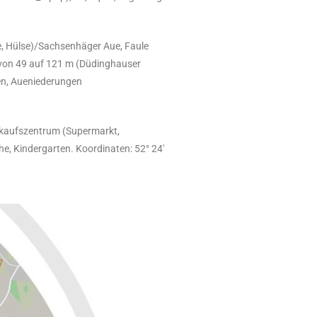
e, Hülse)/Sachsenhäger Aue, Faule
g von 49 auf 121 m (Düdinghauser
den, Aueniederungen
inkaufszentrum (Supermarkt,
he, Kindergarten. Koordinaten: 52° 24′