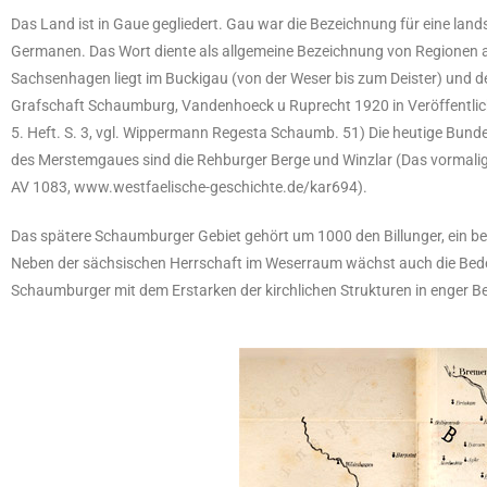
Das Land ist in Gaue gegliedert. Gau war die Bezeichnung für eine la
Germanen. Das Wort diente als allgemeine Bezeichnung von Regionen al
Sachsenhagen liegt im Buckigau (von der Weser bis zum Deister) und d
Grafschaft Schaumburg, Vandenhoeck u Ruprecht 1920 in Veröffentli
5. Heft. S. 3, vgl. Wippermann Regesta Schaumb. 51) Die heutige Bund
des Merstemgaues sind die Rehburger Berge und Winzlar (Das vormalige
AV 1083, www.westfaelische-geschichte.de/kar694).
Das spätere Schaumburger Gebiet gehört um 1000 den Billunger, ein be
Neben der sächsischen Herrschaft im Weserraum wächst auch die Bed
Schaumburger mit dem Erstarken der kirchlichen Strukturen in enger 