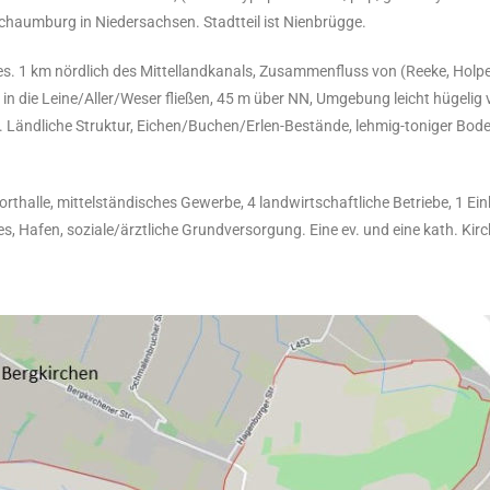
chaumburg in Niedersachsen. Stadtteil ist Nienbrügge.
es. 1 km nördlich des Mittellandkanals, Zusammenfluss von (Reeke, Holp
in die Leine/Aller/Weser fließen, 45 m über NN, Umgebung leicht hügeli
. Ländliche Struktur, Eichen/Buchen/Erlen-Bestände, lehmig-toniger Bo
orthalle, mittelständisches Gewerbe, 4 landwirtschaftliche Betriebe, 1 E
s, Hafen, soziale/ärztliche Grundversorgung. Eine ev. und eine kath. Kirc