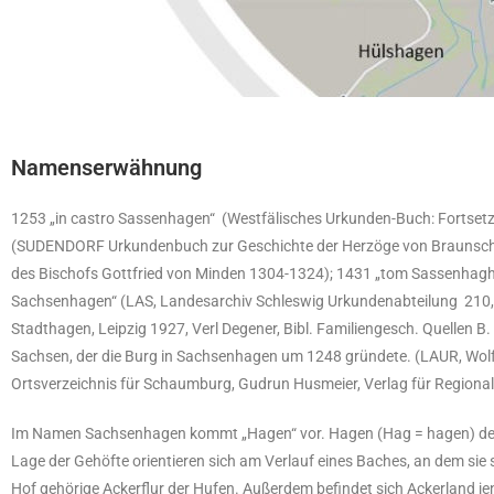
Namenserwähnung
1253 „in castro Sassenhagen“ (Westfälisches Urkunden-Buch: Fortsetz
(SUDENDORF Urkundenbuch zur Geschichte der Herzöge von Braunschwe
des Bischofs Gottfried von Minden 1304-1324); 1431 „tom Sassenhagh
Sachsenhagen“ (LAS, Landesarchiv Schleswig Urkundenabteilung 210,
Stadthagen, Leipzig 1927, Verl Degener, Bibl. Familiengesch. Quellen
Sachsen, der die Burg in Sachsenhagen um 1248 gründete. (LAUR, Wol
Ortsverzeichnis für Schaumburg, Gudrun Husmeier, Verlag für Regional
Im Namen Sachsenhagen kommt „Hagen“ vor. Hagen (Hag = hagen) deutet
Lage der Gehöfte orientieren sich am Verlauf eines Baches, an dem sie 
Hof gehörige Ackerflur der Hufen. Außerdem befindet sich Ackerland j