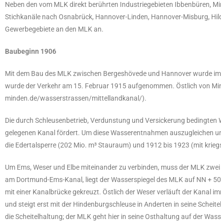
Neben den vom MLK direkt berührten Industriegebieten Ibbenbüren, 
Stichkanäle nach Osnabrück, Hannover-Linden, Hannover-Misburg, Hilde
Gewerbegebiete an den MLK an.
Baubeginn 1906
Mit dem Bau des MLK zwischen Bergeshövede und Hannover wurde im J
wurde der Verkehr am 15. Februar 1915 aufgenommen. Östlich von Mi
minden.de/wasserstrassen/mittellandkanal/).
Die durch Schleusenbetrieb, Verdunstung und Versickerung bedingte
gelegenen Kanal fördert. Um diese Wasserentnahmen auszugleichen un
die Edertalsperre (202 Mio. m³ Stauraum) und 1912 bis 1923 (mit kriegs
Um Ems, Weser und Elbe miteinander zu verbinden, muss der MLK zwei
am Dortmund-Ems-Kanal, liegt der Wasserspiegel des MLK auf NN + 50
mit einer Kanalbrücke gekreuzt. Östlich der Weser verläuft der Kanal i
und steigt erst mit der Hindenburgschleuse in Anderten in seine Scheit
die Scheitelhaltung; der MLK geht hier in seine Osthaltung auf der Wa