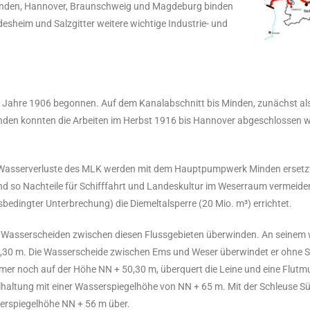
Minden, Hannover, Braunschweig und Magdeburg binden
sheim und Salzgitter weitere wichtige Industrie- und
ahre 1906 begonnen. Auf dem Kanalabschnitt bis Minden, zunächst als
nden konnten die Arbeiten im Herbst 1916 bis Hannover abgeschlossen
n Wasserverluste des MLK werden mit dem Hauptpumpwerk Minden ersetzt
d so Nachteile für Schifffahrt und Landeskultur im Weserraum vermeide
bedingter Unterbrechung) die Diemeltalsperre (20 Mio. m³) errichtet.
 Wasserscheiden zwischen diesen Flussgebieten überwinden. An seinem 
,30 m. Die Wasserscheide zwischen Ems und Weser überwindet er ohne Sc
mmer noch auf der Höhe NN + 50,30 m, überquert die Leine und eine Flutmul
elhaltung mit einer Wasserspiegelhöhe von NN + 65 m. Mit der Schleuse Sü
sserspiegelhöhe NN + 56 m über.