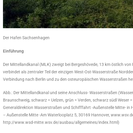
Der Hafen Sachsenhagen
Einführung
Der Mittellandkanal (MLK) zweigt bei Bergeshövede, 13 km östlich vo
verbindet als zentraler Teil der einzigen West-Ost-Wasserstraße Nordde
Verbindung nach Berlin und zu den osteuropäischen Wasserstraßen he
Abb.: Der Mittellandkanal und seine Anschluss- Wasserstraßen (Wasser-
Braunschweig, schwarz = Uelzen, grün = Verden, schwarz südl Weser = 
Generaldirektion Wasserstraßen und Schifffahrt -Außenstelle Mitte- in
– Außenstelle Mitte -Am Waterlooplatz 5, 30169 Hannover, www.wsv.de
http://www.wsd-mitte.wsv.de/ausbau/allgemeines/index.html)