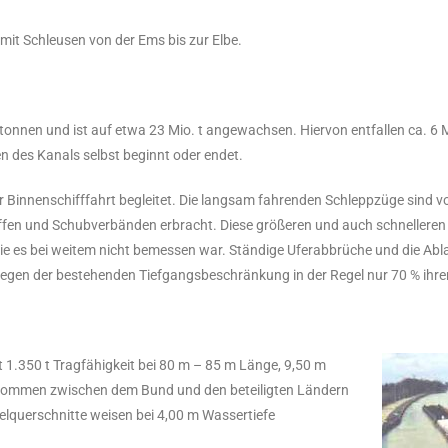
mit Schleusen von der Ems bis zur Elbe.
stonnen und ist auf etwa 23 Mio. t angewachsen. Hiervon entfallen ca. 6
fen des Kanals selbst beginnt oder endet.
Binnenschifffahrt begleitet. Die langsam fahrenden Schleppzüge sind v
ffen und Schubverbänden erbracht. Diese größeren und auch schnelleren
ie es bei weitem nicht bemessen war. Ständige Uferabbrüche und die Abl
egen der bestehenden Tiefgangsbeschränkung in der Regel nur 70 % ihrer
 1.350 t Tragfähigkeit bei 80 m – 85 m Länge, 9,50 m
bkommen zwischen dem Bund und den beteiligten Ländern
elquerschnitte weisen bei 4,00 m Wassertiefe