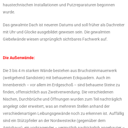
haustechnischen Installationen und Putzreparaturen begonnen
wurde.
Das gewalmte Dach ist neueren Datums und soll früher als Dachreiter
mit Uhr und Glocke ausgebildet gewesen sein. Die gewalmten
Giebelwände wiesen ursprünglich sichtbares Fachwerk auf.
Die Außenwände:
Die 3 bis 4 m starken Wände bestehen aus Bruchsteinmauerwerk
(weitgehend Sandstein) mit behauenen Eckquadern. Auch im
Innenbereich – vor allem im Erdgeschoß – sind behauene Steine zu
finden, offensichtlich aus Zweitverwendung. Die verschiedenen
Nischen, Durchbrüche und Öffnungen wurden zum Teil nachträglich
angelegt oder erweitert, was an mehreren Stellen anhand der
verschiedenartigen Leibungsgewände noch zu erkennen ist. Auffällig
sind ein Stützpfeiler an der Nordwestecke (gegenüber dem
Amtshaus), ein vorkragender – vermutlich nachträglich angebauter –