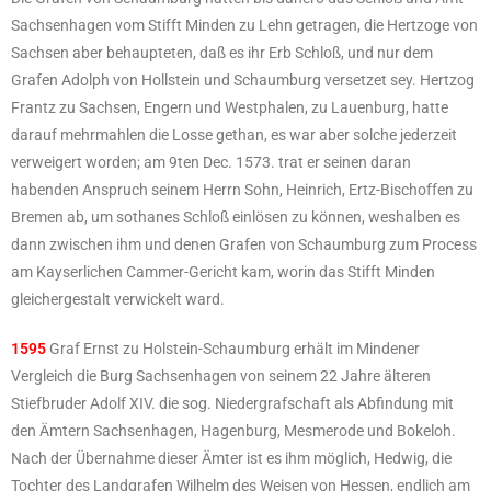
Sachsenhagen vom Stifft Minden zu Lehn getragen, die Hertzoge von
Sachsen aber behaupteten, daß es ihr Erb Schloß, und nur dem
Grafen Adolph von Hollstein und Schaumburg versetzet sey. Hertzog
Frantz zu Sachsen, Engern und Westphalen, zu Lauenburg, hatte
darauf mehrmahlen die Losse gethan, es war aber solche jederzeit
verweigert worden; am 9ten Dec. 1573. trat er seinen daran
habenden Anspruch seinem Herrn Sohn, Heinrich, Ertz-Bischoffen zu
Bremen ab, um sothanes Schloß einlösen zu können, weshalben es
dann zwischen ihm und denen Grafen von Schaumburg zum Process
am Kayserlichen Cammer-Gericht kam, worin das Stifft Minden
gleichergestalt verwickelt ward.
1595
Graf Ernst zu Holstein-Schaumburg erhält im Mindener
Vergleich die Burg Sachsenhagen von seinem 22 Jahre älteren
Stiefbruder Adolf XIV. die sog. Niedergrafschaft als Abfindung mit
den Ämtern Sachsenhagen, Hagenburg, Mesmerode und Bokeloh.
Nach der Übernahme dieser Ämter ist es ihm möglich, Hedwig, die
Tochter des Landgrafen Wilhelm des Weisen von Hessen, endlich am