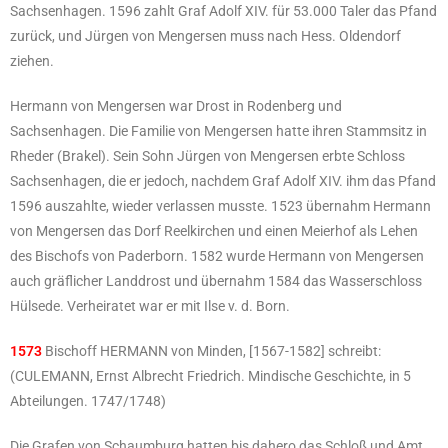
Sachsenhagen. 1596 zahlt Graf Adolf XIV. für 53.000 Taler das Pfand
zurück, und Jürgen von Mengersen muss nach Hess. Oldendorf
ziehen.
Hermann von Mengersen war Drost in Rodenberg und
Sachsenhagen. Die Familie von Mengersen hatte ihren Stammsitz in
Rheder (Brakel). Sein Sohn Jürgen von Mengersen erbte Schloss
Sachsenhagen, die er jedoch, nachdem Graf Adolf XIV. ihm das Pfand
1596 auszahlte, wieder verlassen musste. 1523 übernahm Hermann
von Mengersen das Dorf Reelkirchen und einen Meierhof als Lehen
des Bischofs von Paderborn. 1582 wurde Hermann von Mengersen
auch gräflicher Landdrost und übernahm 1584 das Wasserschloss
Hülsede. Verheiratet war er mit Ilse v. d. Born.
1573
Bischoff HERMANN von Minden, [1567-1582] schreibt:
(CULEMANN, Ernst Albrecht Friedrich. Mindische Geschichte, in 5
Abteilungen. 1747/1748)
Die Grafen von Schaumburg hatten bis dahero das Schloß und Amt