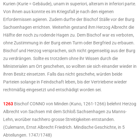
Kurien (Kurie = Gebäude), unam in superiori, alteram in inferiori parte.
Von ihnen aus konnte es im Kriegsfall je nach den eigenen
Erfordernissen agieren. Zudem durfte der Bischof Ställe vor der Burg
Sachsenhagen errichten. Weiterhin gestand ihm Herzog Albrecht die
Hälfte der noch zu rodende Hagen zu. Dem Bischof war es verboten,
ohne Zustimmung in der Burg einen Turm oder Bergfried zu erbauen.
Bischof und Herzog versprachen, sich nicht gegenseitig aus der Burg
zu verdrängen. Sollte es trotzdem ohne ihr Wissen durch die
Ministerialen am Ort geschehen, so wollten sie sich einander wieder in
ihren Besitz einsetzen. Falls das nicht geschehe, würden beide
Parteien solange in Feindschaft leben, bis der Vertriebene wieder
rechtmäßig eingesetzt und entschädigt worden sei.
1263
Bischof CONNO von Minden (Kuno, 1261-1266) belehnt Herzog
Albrecht von Sachsen mit dem Schloß Sachsenhagen zu Manns-
Lehn, worüber nachhero grosse Streitigkeiten entstanden.
(Culemann, Ernst Albrecht Friedrich. Mindische Geschichte, in 5
Abteilungen. 1747/1748)