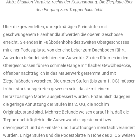
Abb.: Situation Vorplatz, rechts der Kellereingang. Die Zierplatte über
den Eingang zum Treppenhaus fehlt.
Über die gewendelten, unregelmäßigen Steinstufen mit
geschwungenem Eisenhandlauf werden die oberen Geschosse
erreicht. Sie enden in Fußbodenhöhe des zweiten Obergeschosses
mit einer Podestplatte, von der eine Leiter zum Dachboden führt.
Außerdem befindet sich hier eine Außentür. Zu den Räumen in den
Obergeschossen führen schmale Gänge mit flacher Gewölbedecke,
offenbar nachträglich in das Mauerwerk gestemmt und mit
Ziegelfußboden versehen. Die unteren Stufen (bis zum 1. OG) müssen
früher stark ausgetreten gewesen sein, da sie mit einem
terrazzoartigen Mörtel ausgebessert wurden. Erstaunlich dagegen
die geringe Abnutzung der Stufen ins 2. OG, die noch im
Originalzustand sind. Mehrere Befunde weisen darauf hin, daß die
Treppe nachträglich in die Außenwand eingestemmt bzw.
davorgesetzt und die Fenster- und Türöffnungen mehrfach verändert
wurden. Einige Stufen und die Podestplatte in Höhe des 2. OG weisen