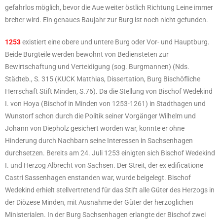
gefahrlos möglich, bevor die Aue weiter östlich Richtung Leine immer
breiter wird. Ein genaues Baujahr zur Burg ist noch nicht gefunden.
1253
existiert eine obere und untere Burg oder Vor- und Hauptburg.
Beide Burgteile werden bewohnt von Bediensteten zur
Bewirtschaftung und Verteidigung (sog. Burgmannen) (Nds.
Städteb., S. 315 (KUCK Matthias, Dissertation, Burg Bischöfliche
Herrschaft Stift Minden, S.76). Da die Stellung von Bischof Wedekind
I. von Hoya (Bischof in Minden von 1253-1261) in Stadthagen und
Wunstorf schon durch die Politik seiner Vorgänger Wilhelm und
Johann von Diepholz gesichert worden war, konnte er ohne
Hinderung durch Nachbarn seine Interessen in Sachsenhagen
durchsetzen. Bereits am 24. Juli 1253 einigten sich Bischof Wedekind
I. und Herzog Albrecht von Sachsen. Der Streit, der ex edificatione
Castri Sassenhagen enstanden war, wurde beigelegt. Bischof
Wedekind erhielt stellvertretend für das Stift alle Güter des Herzogs in
der Diözese Minden, mit Ausnahme der Güter der herzoglichen
Ministerialen. In der Burg Sachsenhagen erlangte der Bischof zwei