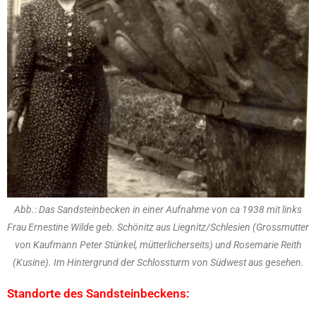
Abb.: Das Sandsteinbecken in einer Aufnahme von ca 1938 mit links
Frau Ernestine Wilde geb. Schönitz aus Liegnitz/Schlesien (Grossmutter
von Kaufmann Peter Stünkel, mütterlicherseits) und Rosemarie Reith
(Kusine). Im Hintergrund der Schlossturm von Südwest aus gesehen.
Standorte des Sandsteinbeckens: