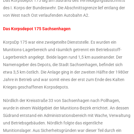
Das Korpsdepot 175 lag am Südrand des Verteidigungsabschnitts
des I. Korps der Bundeswehr. Die Abschnittsgrenze lief entlang der
von West nach Ost verlaufenden Autobahn A2.
Das Korpsdepot 175 Sachsenhagen
KorpsDp 175 war eine zweigeteilte Dienststelle. Es wurden ein
Munitions-Lagerbereich und räumlich getrennt ein Betriebsstoff-
Lagerbereich angelegt. Beide lagen rund 1,5 km auseinander. Der
Namensgeber des Depots, die Stadt Sachsenhagen, befindet sich
etwa 3,5 km östlich. Die Anlage ging in der zweiten Hälfte der 1980er
Jahre in Betrieb und war somit eines der erst zum Ende des Kalten
Krieges geschaffenen Korpsdepots.
Nördlich der Kreisstraße 33 von Sachsenhagen nach Pollhagen,
wurde in einem Waldgebiet der Munitions-Bezirk errichtet. An dessen
Südrand entstand ein Administrationsbereich mit Wache, Verwaltung
und Betriebsgebäuden. Nördlich folgte das eigentliche
Munitionslager. Aus Sicherheitsgründen war dieser Teil durch ein