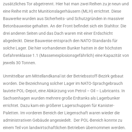
zusätzliches Tor abgetrennt. Hier hat man zwei Reihen zu je neun und
eine Reihe mit acht Munitionslagerhäusern (MLH) errichtet. Diese
Bauwerke wurden aus Sicherheits- und Schutzgründen in massiver
Betonbauweise gehalten. An der Front befindet sich ein Stahltor. Die
drei anderen Seiten und das Dach waren mit einer Erdschicht
abgedeckt. Diese Bauweise entsprach den NATO-Standards für
solche Lager. Die hier vorhandenen Bunker hatten in der höchsten
Gefahrenklasse 1.1 (Massenexplosionsgefährlich) eine Kapazität von
jeweils 30 Tonnen.
Unmittelbar am Mittellandkanal ist der Betriebsstoff-Bezirk gebaut
worden. Die Bezeichnung solcher Lager im NATO-Sprachgebrauch
lautete POL-Depot, eine Abkürzung von Petrol – Oil – Lubricants. In
Sachsenhagen wurden mehrere große Erdtanks als Lagerbunker
errichtet. Dazu kam ein größerer Lagerschuppen für Kanister-
Paletten. Im vorderen Bereich der Liegenschaft waren wieder die
administrativen Gebäude angesiedelt. Der POL-Bereich konnte zu
einem Teil von landwirtschaftlichen Betrieben übernommen werden.