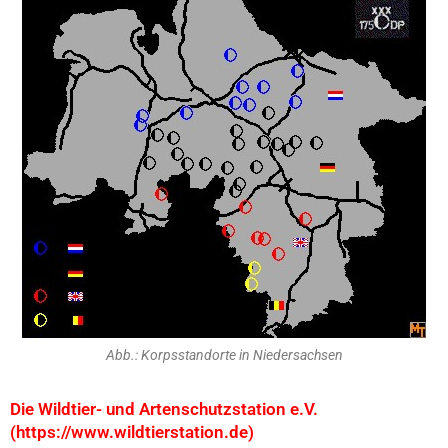
Abb.: Korpsstandorte in Niedersachsen
Die Wildtier- und Artenschutzstation e.V.
(https://www.wildtierstation.de)